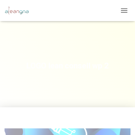
D
É
P
L
I
E
R
L
A
LOGO lean conseil wp 2
N
A
V
I
G
A
T
I
O
N